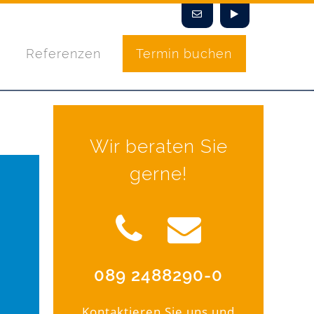
Referenzen
Termin buchen
Wir beraten Sie
gerne!
089 2488290-0
Kontaktieren Sie uns und