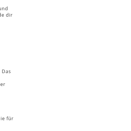
 und
e dir
. Das
ser
ie für