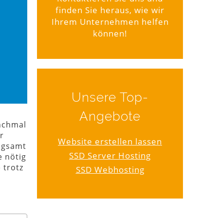
finden Sie heraus, wie wir
Ihrem Unternehmen helfen
können!
Unsere Top-
Angebote
anchmal
r
Website erstellen lassen
angsamt
SSD Server Hosting
e nötig
 trotz
SSD Webhosting