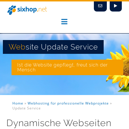
Zum
Inhalt
springen
Web
site Update Service
Ist die Website gepflegt, freut sich der
Mensch
Home
»
Webhosting für professionelle Webprojekte
»
Update Service
Dynamische Webseiten