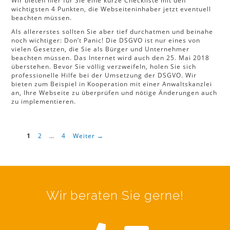
Wir bieten hier für Sie eine kurze Checkliste mit den
wichtigsten 4 Punkten, die Webseiteninhaber jetzt eventuell
beachten müssen.
Als allererstes sollten Sie aber tief durchatmen und beinahe
noch wichtiger: Don’t Panic! Die DSGVO ist nur eines von
vielen Gesetzen, die Sie als Bürger und Unternehmer
beachten müssen. Das Internet wird auch den 25. Mai 2018
überstehen. Bevor Sie völlig verzweifeln, holen Sie sich
professionelle Hilfe bei der Umsetzung der DSGVO. Wir
bieten zum Beispiel in Kooperation mit einer Anwaltskanzlei
an, Ihre Webseite zu überprüfen und nötige Änderungen auch
zu implementieren.
Seite
Seite
Seite
1
2
…
4
Weiter
→
Wir beraten Sie gerne!