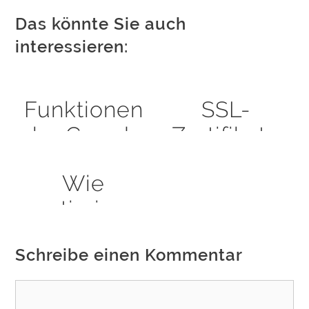
Das könnte Sie auch
interessieren:
Funktionen
SSL-
der Google
Zertifikate
Search
auch 2020
Wie
Console
sicher
optimiere
einbinden
ich Bilder
und testen
Schreibe einen Kommentar
für meine
Webseite?
Kommentar