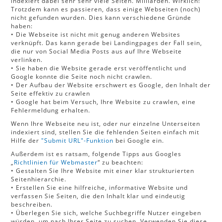
indexiert dabei sehr sehr viele Seiten. Milliarden. Wirklich!
Trotzdem kann es passieren, dass einige Webseiten (noch)
nicht gefunden wurden. Dies kann verschiedene Gründe
haben:
• Die Webseite ist nicht mit genug anderen Websites
verknüpft. Das kann gerade bei Landingpages der Fall sein,
die nur von Social Media Posts aus auf Ihre Webseite
verlinken.
• Sie haben die Website gerade erst veröffentlicht und
Google konnte die Seite noch nicht crawlen.
• Der Aufbau der Website erschwert es Google, den Inhalt der
Seite effektiv zu crawlen
• Google hat beim Versuch, Ihre Website zu crawlen, eine
Fehlermeldung erhalten.
Wenn Ihre Webseite neu ist, oder nur einzelne Unterseiten
indexiert sind, stellen Sie die fehlenden Seiten einfach mit
Hilfe der
"Submit URL"-Funktion
bei Google ein.
Außerdem ist es ratsam, folgende Tipps aus Googles
„
Richtlinien für Webmaster
“ zu beachten:
• Gestalten Sie Ihre Website mit einer klar strukturierten
Seitenhierarchie.
• Erstellen Sie eine hilfreiche, informative Website und
verfassen Sie Seiten, die den Inhalt klar und eindeutig
beschreiben.
• Überlegen Sie sich, welche Suchbegriffe Nutzer eingeben
würden, um nach Ihrer Seite zu suchen. Verwenden Sie diese