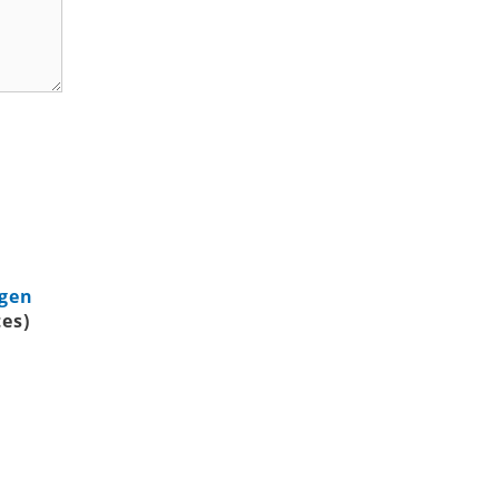
agen
es)