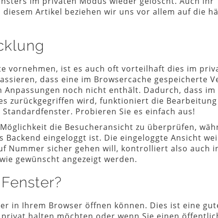
nsters im privaten Modus wieder gelöscht. Auch ihr
diesem Artikel beziehen wir uns vor allem auf die hä
icklung
 vornehmen, ist es auch oft vorteilhaft dies im priv
assieren, dass eine im Browsercache gespeicherte V
en Anpassungen noch nicht enthält. Dadurch, dass im
es zurückgegriffen wird, funktioniert die Bearbeitung
m Standardfenster. Probieren Sie es einfach aus!
e Möglichkeit die Besucheransicht zu überprüfen, wä
Backend eingeloggt ist. Die eingeloggte Ansicht wei
f Nummer sicher gehen will, kontrolliert also auch i
 wie gewünscht angezeigt werden.
 Fenster?
ter in Ihrem Browser öffnen können. Dies ist eine gut
 privat halten möchten oder wenn Sie einen öffentli