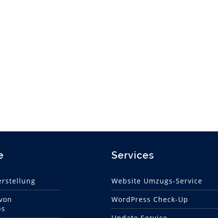
e
Services
rstellung
Website Umzugs-Service
 von
WordPress Check-Up
ps
Update Service