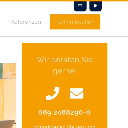
Referenzen
Termin buchen
Wir beraten Sie
gerne!
089 2488290-0
Kontaktieren Sie uns und