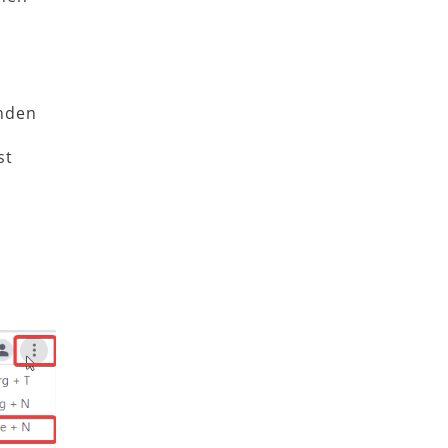
inden
st
m