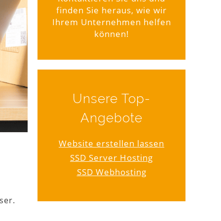
finden Sie heraus, wie wir
Ihrem Unternehmen helfen
können!
Unsere Top-
Angebote
Website erstellen lassen
SSD Server Hosting
SSD Webhosting
ser.