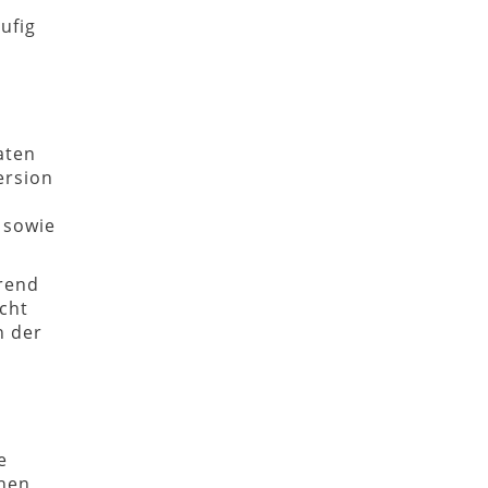
ufig
aten
ersion
 sowie
hrend
cht
n der
e
chen