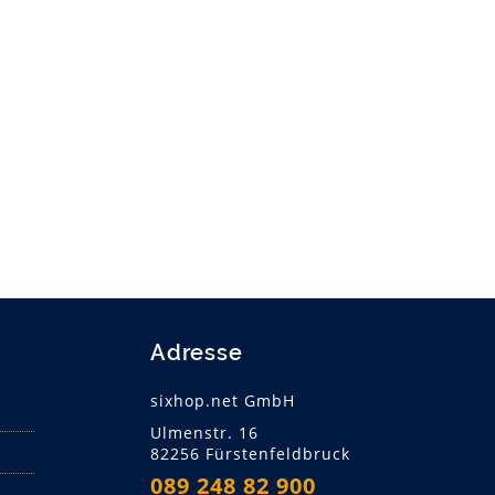
Adresse
sixhop.net GmbH
Ulmenstr. 16
82256 Fürstenfeldbruck
089 248 82 900