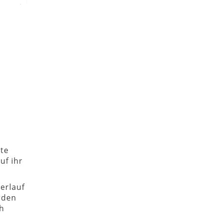
gte
uf ihr
verlauf
rden
ch