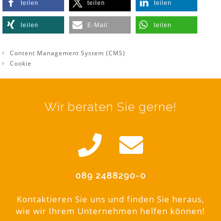
teilen
teilen
teilen
teilen
E-Mail
teilen
Content Management System (CMS)
Cookie
Wir beraten Sie gerne!
089 2488290-0
Kontaktieren Sie uns und finden Sie heraus,
wie wir Ihrem Unternehmen helfen können!