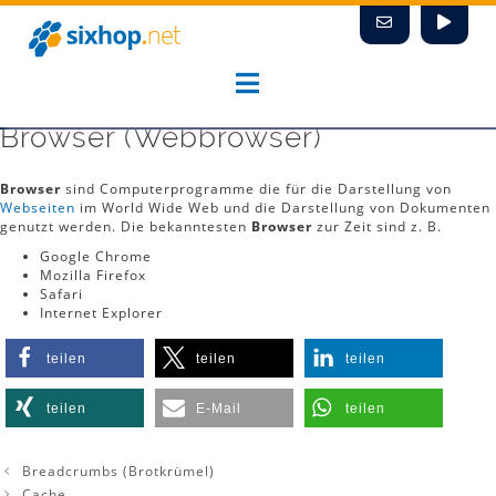
Zum
Inhalt
springen
Browser (Webbrowser)
Browser
sind Computerprogramme die für die Darstellung von
Webseiten
im World Wide Web und die Darstellung von Dokumenten
genutzt werden. Die bekanntesten
Browser
zur Zeit sind z. B.
Google Chrome
Mozilla Firefox
Safari
Internet Explorer
teilen
teilen
teilen
teilen
E-Mail
teilen
Breadcrumbs (Brotkrümel)
Cache