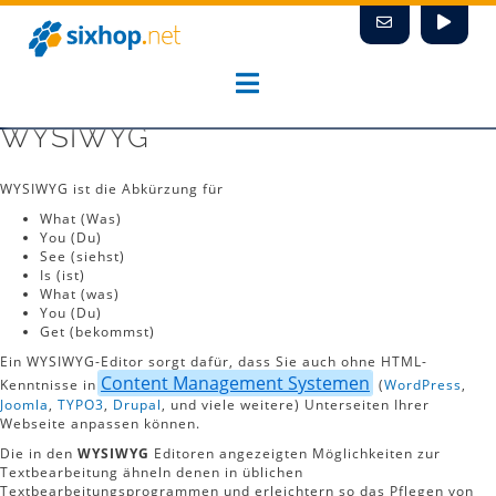
Zum
Inhalt
springen
WYSIWYG
WYSIWYG ist die Abkürzung für
What (Was)
You (Du)
See (siehst)
Is (ist)
What (was)
You (Du)
Get (bekommst)
Ein WYSIWYG-Editor sorgt dafür, dass Sie auch ohne HTML-
Content Management Systemen
Kenntnisse in
(
WordPress
,
Joomla
,
TYPO3
,
Drupal
, und viele weitere) Unterseiten Ihrer
Webseite anpassen können.
Die in den
WYSIWYG
Editoren angezeigten Möglichkeiten zur
Textbearbeitung ähneln denen in üblichen
Textbearbeitungsprogrammen und erleichtern so das Pflegen von