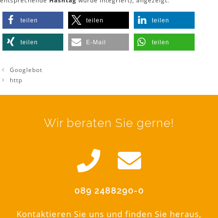
entsprechende
Hashtag
wurde integriert), angezeigt.
teilen
teilen
teilen
teilen
E-Mail
teilen
Googlebot
http
Wir beraten Sie gerne!
089 2488290-0
Kontaktieren Sie uns und finden Sie heraus,