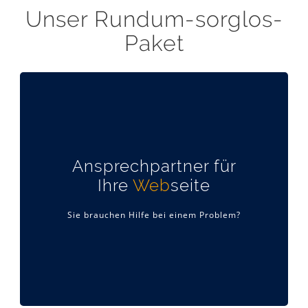
Unser
Rundum-sorglos-
Paket
Wir helfen Ihnen, wenn sie nicht mehr weiterwissen!
Ansprechpartner für
Kontaktieren Sie uns und wir lösen das Problem
Ihre
Web
seite
gemeinsam.
Umzugs-Service
Sie brauchen Hilfe bei einem Problem?