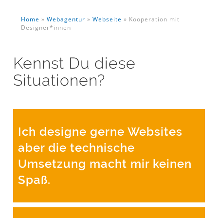
Home
»
Webagentur
»
Webseite
»
Kooperation mit
Designer*innen
Kennst Du diese
Situationen?
Ich designe gerne Websites
aber die technische
Umsetzung macht mir keinen
Spaß.