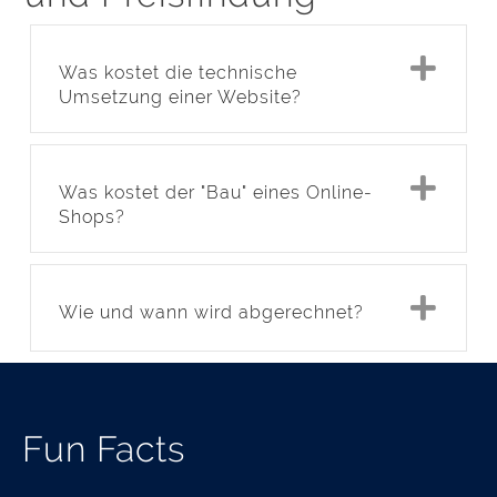
Exp
Was kostet die technische
Umsetzung einer Website?
Exp
Was kostet der "Bau" eines Online-
Shops?
Exp
Wie und wann wird abgerechnet?
Fun Facts