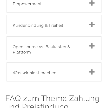
Exp
Empowerment
Exp
Kundenbindung & Freiheit
Exp
Open source vs. Baukasten &
Plattform
Exp
Was wir nicht machen
FAQ zum Thema Zahlung
und Preisfindung