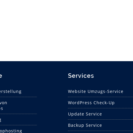
e
Services
rstellung
Website Umzugs-Service
 von
WordPress Check-Up
ps
Update Service
g
Backup Service
hophosting