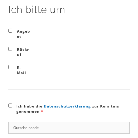
Ich bitte um
Angeb
ot
Rückr
uf
E-
Mail
Ich habe die
Datenschutzerklärung
zur Kenntnis
genommen
*