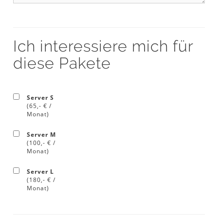
Ich interessiere mich für
diese Pakete
Server S
(65,- € /
Monat)
Server M
(100,- € /
Monat)
Server L
(180,- € /
Monat)